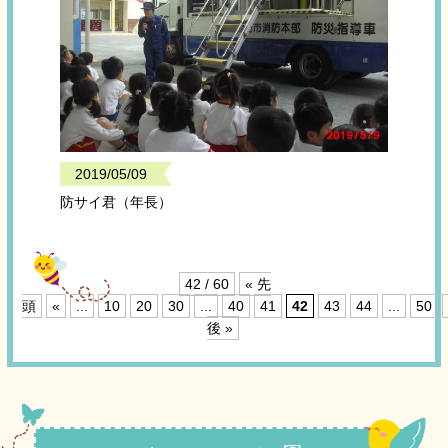
2019/05/09
防サイ君（年長）
42 / 60
« 先
頭
«
...
10
20
30
...
40
41
42
43
44
...
50
後 »