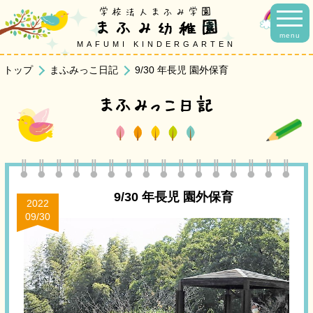
学校法人まふみ学園
まふみ幼稚園
menu
MAFUMI KINDERGARTEN
トップ
まふみっこ日記
9/30 年長児 園外保育
まふみっこ日記
9/30 年長児 園外保育
2022
09/30