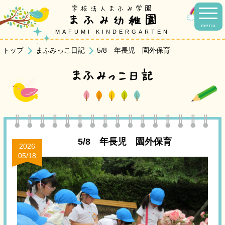
学校法人まふみ学園
まふみ幼稚園
menu
MAFUMI KINDERGARTEN
トップ
まふみっこ日記
5/8 年長児 園外保育
まふみっこ日記
5/8 年長児 園外保育
2026
05/18