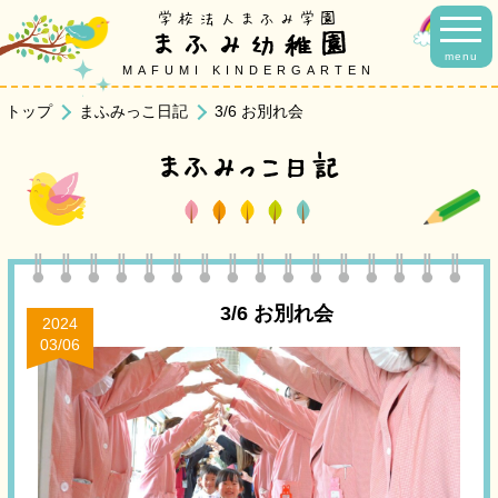
学校法人まふみ学園
まふみ幼稚園
menu
MAFUMI KINDERGARTEN
トップ
まふみっこ日記
3/6 お別れ会
まふみっこ日記
3/6 お別れ会
2024
03/06