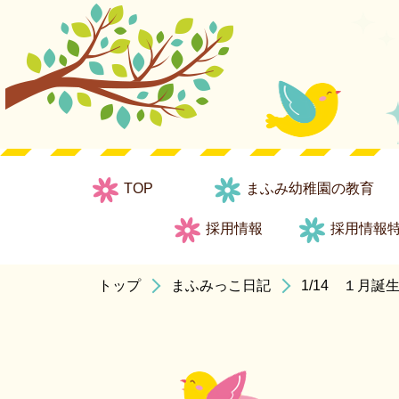
TOP
まふみ幼稚園の教育
採用情報
採用情報
トップ
まふみっこ日記
1/14 １月誕