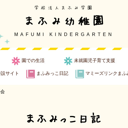
学校法人まふみ学園
まふみ幼稚園
MAFUMI KINDERGARTEN
園での生活
未就園児子育て支援
特設サイト
まふみっこ日記
マミーズリンクまふ
生会
まふみっこ日記