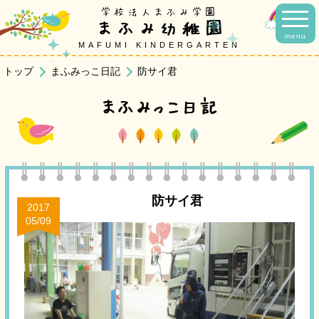
学校法人まふみ学園
まふみ幼稚園
menu
MAFUMI KINDERGARTEN
トップ
まふみっこ日記
防サイ君
まふみっこ日記
防サイ君
2017
05/09