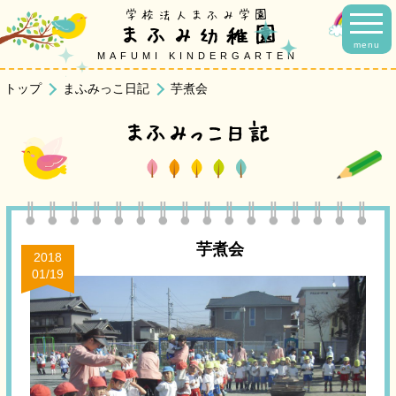
学校法人まふみ学園
まふみ幼稚園
menu
MAFUMI KINDERGARTEN
トップ
まふみっこ日記
芋煮会
まふみっこ日記
芋煮会
2018
01/19