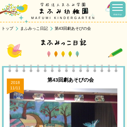
学校法人まふみ学園
まふみ幼稚園
menu
MAFUMI KINDERGARTEN
トップ
まふみっこ日記
第43回劇あそびの会
まふみっこ日記
第43回劇あそびの会
2018
11/11