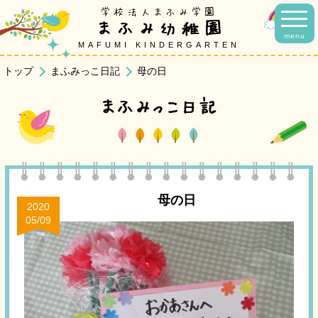
学校法人まふみ学園
まふみ幼稚園
menu
MAFUMI KINDERGARTEN
トップ
まふみっこ日記
母の日
まふみっこ日記
母の日
2020
05/09