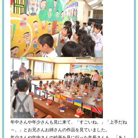
年中さんや年少さんも見に来て、「すごいね。」「上手だね
～。」とお兄さんお姉さんの作品を見ていました。
年少さんや年中さんの絵画を見に行った年長さんも、「あ！