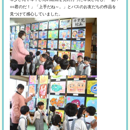
○○君のだ！」「上手だね～。」とバスのお友だちの作品を
見つけて感心していました。