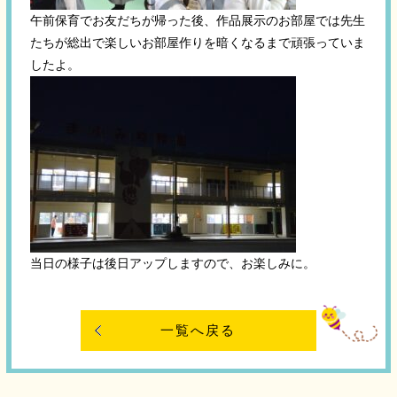
午前保育でお友だちが帰った後、作品展示のお部屋では先生
たちが総出で楽しいお部屋作りを暗くなるまで頑張っていま
したよ。
当日の様子は後日アップしますので、お楽しみに。
一覧へ戻る