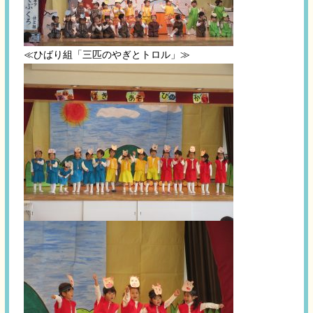
≪ひばり組「三匹のやぎとトロル」≫