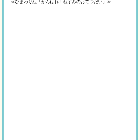
≪ひまわり組「がんばれ！ねずみのおてつだい」≫