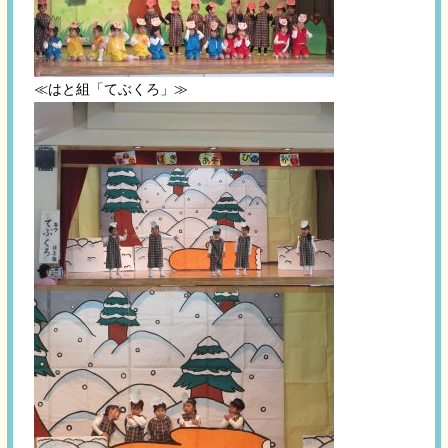
≪はと組「てぶくろ」≫