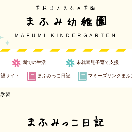
学校法人まふみ学園
まふみ幼稚園
MAFUMI KINDERGARTEN
園での生活
未就園児子育て支援
特設サイト
まふみっこ日記
マミーズリンクまふ
流学習
まふみっこ日記