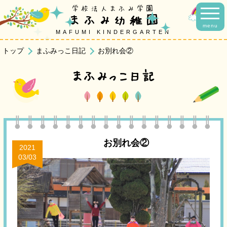
学校法人まふみ学園
まふみ幼稚園
menu
MAFUMI KINDERGARTEN
トップ
まふみっこ日記
お別れ会②
まふみっこ日記
お別れ会②
2021
03/03